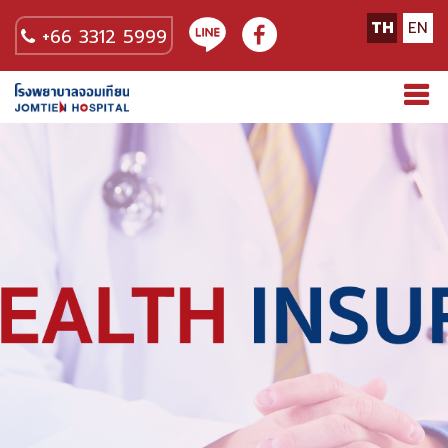
TH
EN
+66 3312 5999