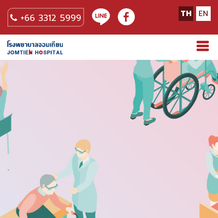
TH
EN
+66 3312 5999