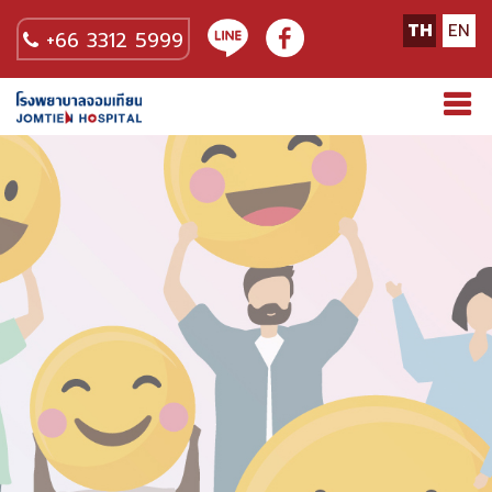
TH
EN
+66 3312 5999