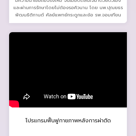
มีความน่าเชื่อถือจริงไหม จนเมื่อตัดสินใจมาด้วยตัวเอง
และผ่านการรักษาโดยไม่ต้องรอคิวนาน โดย นพ.ปุณยธร
พัฒนธิติกานต์ ศัลย์แพทย์กระดูกและข้อ รพ.จอมเทียน
โปรแกรมฟื้นฟูกายภาพหลังการผ่าตัด