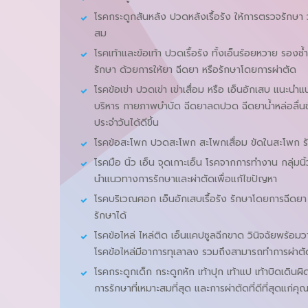
โรคกระดูกสันหลัง ปวดหลังเรื้อรัง ให้การตรวจรักษา 
สม
โรคเท้าและข้อเท้า ปวดเรื้อรัง ทั้งเอ็นร้อยหวาย รองชํ้า
รักษา ด้วยการให้ยา ฉีดยา หรือรักษาโดยการผ่าตัด
โรคข้อเข่า ปวดเข่า เข่าเสื่อม หรือ เอ็นอักเสบ แนะ
บริหาร กายภาพบำบัด ฉีดยาลดปวด ฉีดยานํ้าหล่อลื่นข้อ 
ประจำวันได้ดีขึ้น
โรคข้อสะโพก ปวดสะโพก สะโพกเสื่อม ขัดในสะโพก รัก
โรคมือ นิ้ว เอ็น จุดเกาะเอ็น โรคจากการทํางาน กลุ่ม
นําแนวทางการรักษาและผ่าตัดเพื่อแก้ไขปัญหา
โรคบริเวณศอก เอ็นอักเสบเรื้อรัง รักษาโดยการฉีด
รักษาได้
โรคข้อไหล่ ไหล่ติด เอ็นแคปซูลฉีกขาด วินิจฉัยพร้อมว
โรคข้อไหล่มีอาการทุเลาลง รวมถึงสามารถทำการผ่าตั
โรคกระดูกเด็ก กระดูกหัก เท้าปุก เท้าแป เท้าบิดเดินผิด
การรักษาที่เหมาะสมที่สุด และการผ่าตัดที่ดีที่สุดแก่ค