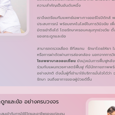
ความสำคัญเป็นอันดับหนึ่ง
เราจึงเตรียมทีมแพทย์เฉพาะทางออร์โธปิดิกส
ประสบการณ์ พร้อมเทคโนโลยีในการวินิจฉัย เพื่
มิตรเข้าถึงได้ โดยรักษาครอบคลุมทุกช่วงวัย ตั้ง
ของกระดูกและข้อ
สามารถตรวจเลือด ซีทีสแกน รักษาโดยให้ยา ใส่เฝ
หรือการผ่าตัดผ่านการส่องกล้อง นอกจากการวิ
โรงพยาบาลจอมเทียน
ยังมุ่งเน้นการฟื้นฟูหล
ร่วมกับแผนกเวชศาสตร์ฟื้นฟู ที่มีนักกายภาพพร้อม
อย่างปกติ ดังนั้นผู้ที่เข้ามาใช้บริการมั่นใจได้ว่
รักษา จนถึงอาการของผู้ป่วยดีขึ้น
ะดูกและข้อ อย่างครบวงจร
มาะสมเข้ากับการใช้ชีวิตและอาชีพของแต่ละคน