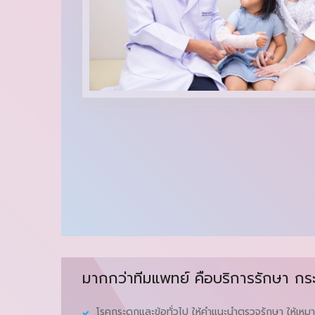
มากกว่าทีมแพทย์ คือบริการรักษา กร
โรคกระดูกและข้อทั่วไป ให้คําแนะนําตรวจรักษา ให้เห