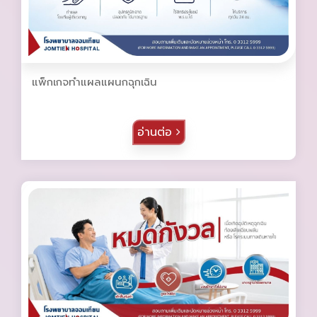
แพ็กเกจทำแผลแผนกฉุกเฉิน
อ่านต่อ