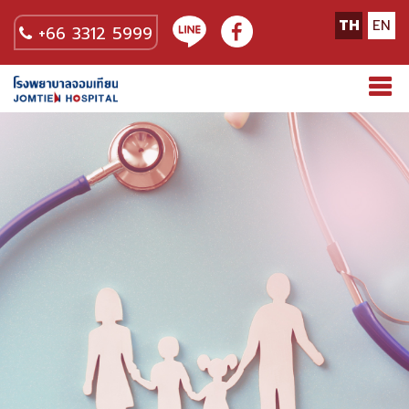
TH
EN
+66 3312 5999