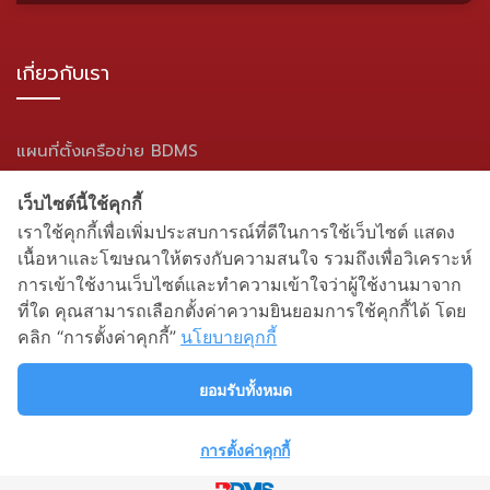
เกี่ยวกับเรา
แผนที่ตั้งเครือข่าย BDMS
แผนผังเว็บไซต์
เว็บไซต์นี้ใช้คุกกี้
เราใช้คุกกี้เพื่อเพิ่มประสบการณ์ที่ดีในการใช้เว็บไซต์ แสดง
สื่อสังคมออนไลน์
เนื้อหาและโฆษณาให้ตรงกับความสนใจ รวมถึงเพื่อวิเคราะห์
การเข้าใช้งานเว็บไซต์และทำความเข้าใจว่าผู้ใช้งานมาจาก
ที่ใด คุณสามารถเลือกตั้งค่าความยินยอมการใช้คุกกี้ได้ โดย
คลิก “การตั้งค่าคุกกี้”
นโยบายคุกกี้
ยอมรับทั้งหมด
การตั้งค่าคุกกี้
นโยบายความเป็นส่วนตัว
| สงวนลิขสิทธิ์ พ.ศ.2564 โดยโรง
พยาบาลจอมเทียน