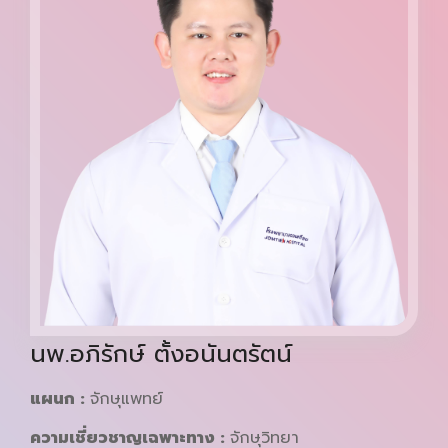
นพ.อภิรักษ์ ตั้งอนันตรัตน์
แผนก :
จักษุแพทย์
ความเชี่ยวชาญเฉพาะทาง :
จักษุวิทยา