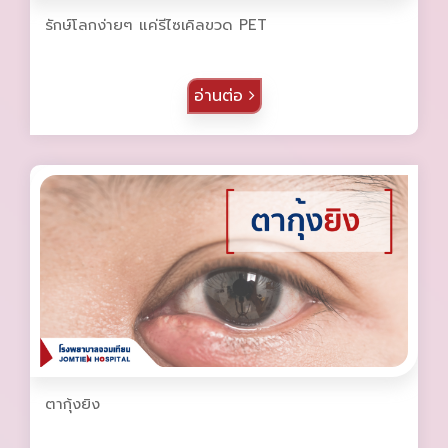
รักษ์โลกง่ายๆ แค่รีไซเคิลขวด PET
อ่านต่อ
ตากุ้งยิง