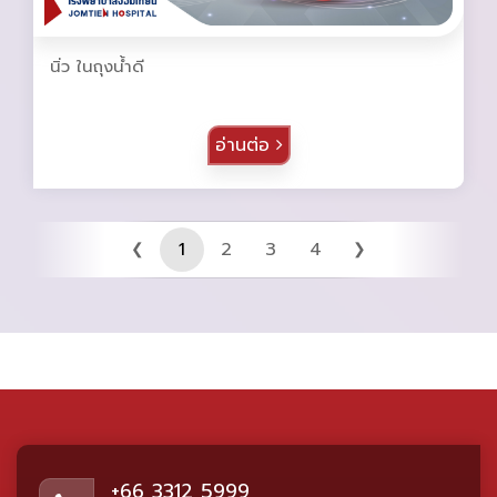
นิ่ว ในถุงน้ำดี
อ่านต่อ
1
2
3
4
❮
❯
+66 3312 5999