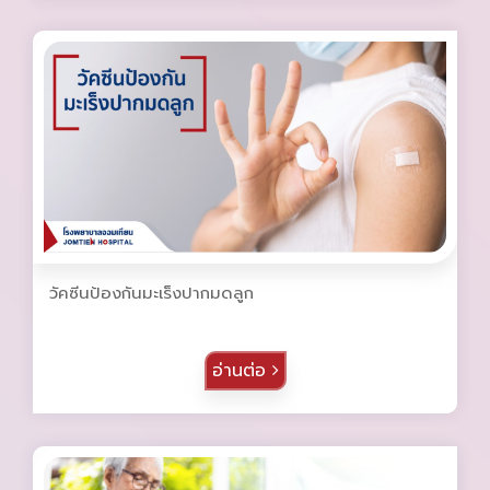
วัคซีนป้องกันมะเร็งปากมดลูก
อ่านต่อ