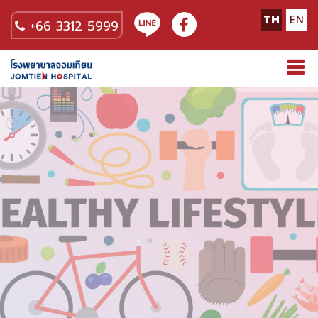
TH
EN
+66 3312 5999