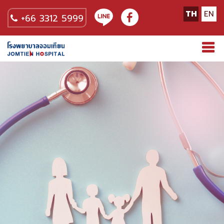
TH
EN
+66 3312 5999